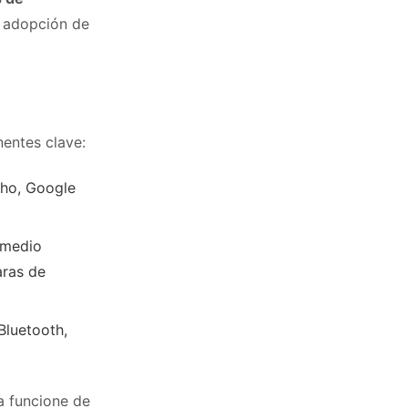
e adopción de
nentes clave:
ho, Google
 medio
aras de
Bluetooth,
a funcione de