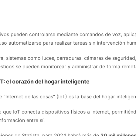
tivos pueden controlarse mediante comandos de voz, aplic
uso automatizarse para realizar tareas sin intervención hu
a, sistemas como luces, cerraduras, cámaras de seguridad
sticos se pueden monitorear y administrar de forma remot
T: el corazón del hogar inteligente
 “Internet de las cosas” (IoT) es la base del hogar intelige
 que IoT conecta dispositivos físicos a Internet, permitién
nformación entre sí.
iones de Statista, para 2024 habrá más de
30 mil millone