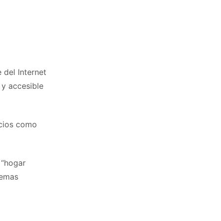
 del Internet
 y accesible
icios como
 “hogar
temas