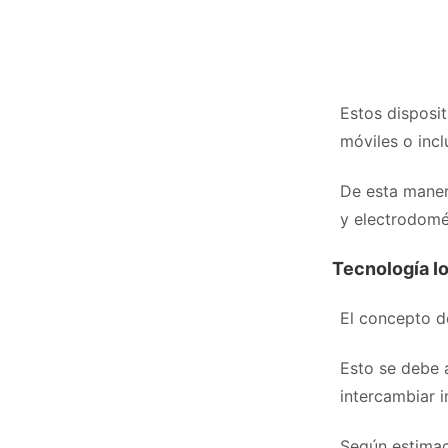
Estos disposi
móviles o incl
De esta maner
y electrodomé
Tecnología Io
El concepto de
Esto se debe a
intercambiar i
Según estimac