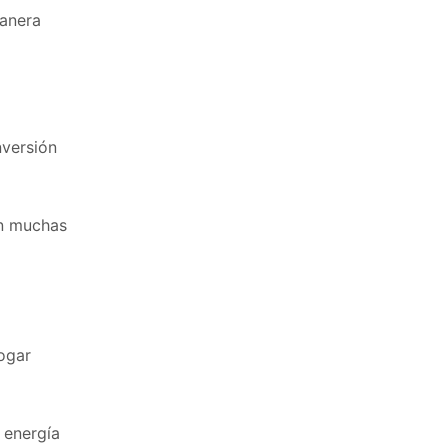
manera
nversión
en muchas
ogar
 energía