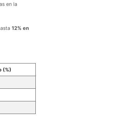
as en la
hasta
12% en
o (%)