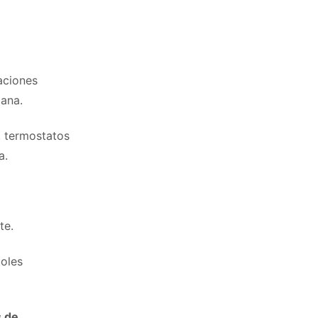
aciones
mana.
, termostatos
a.
nte.
doles
s de