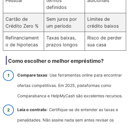
Pessoal
termos
adicionais
definidos
Cartão de
Sem juros por
Limites de
Crédito Zero %
um período
crédito baixos
Refinanciament
Taxas baixas,
Risco de perder
o de hipotecas
prazos longos
sua casa
Como escolher o melhor empréstimo?
Compare taxas
: Use ferramentas online para encontrar
ofertas competitivas. Em 2025, plataformas como
Comparabanca e HelpMyCash são excelentes recursos.
Leia o contrato
: Certifique-se de entender as taxas e
penalidades. Não assine nada sem antes revisar os