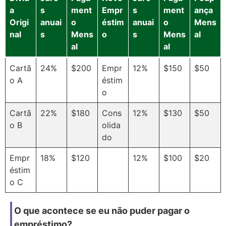
a
s
ment
Empr
s
ment
ança
Origi
anuai
o
éstim
anuai
o
Mens
nal
s
Mens
o
s
Mens
al
al
al
Cartã
24%
$200
Empr
12%
$150
$50
o A
éstim
o
Cartã
22%
$180
Cons
12%
$130
$50
o B
olida
do
Empr
18%
$120
12%
$100
$20
éstim
o C
O que acontece se eu não puder pagar o
empréstimo?