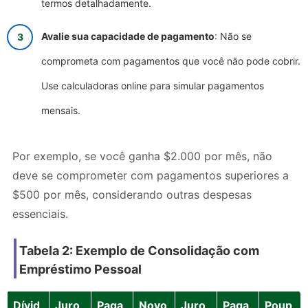
termos detalhadamente.
Avalie sua capacidade de pagamento
: Não se
comprometa com pagamentos que você não pode cobrir.
Use calculadoras online para simular pagamentos
mensais.
Por exemplo, se você ganha $2.000 por mês, não
deve se comprometer com pagamentos superiores a
$500 por mês, considerando outras despesas
essenciais.
Tabela 2: Exemplo de Consolidação com
Empréstimo Pessoal
Dívid
Juro
Paga
Novo
Juro
Paga
Poup