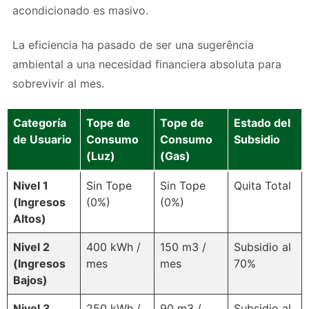
acondicionado es masivo.
La eficiencia ha pasado de ser una sugerência
ambiental a una necesidad financiera absoluta para
sobrevivir al mes.
Categoría
Tope de
Tope de
Estado del
de Usuario
Consumo
Consumo
Subsidio
(Luz)
(Gas)
Nivel 1
Sin Tope
Sin Tope
Quita Total
(Ingresos
(0%)
(0%)
Altos)
Nivel 2
400 kWh /
150 m3 /
Subsidio al
(Ingresos
mes
mes
70%
Bajos)
Nivel 3
250 kWh /
90 m3 /
Subsidio al