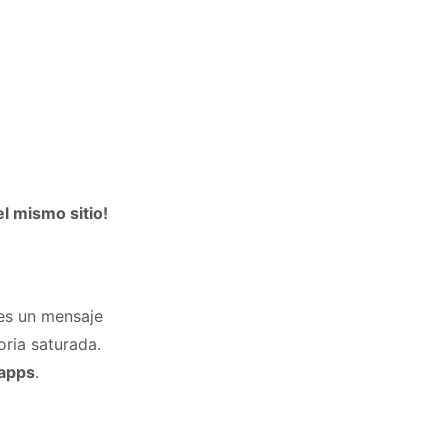
l mismo sitio!
bes un mensaje
oria saturada.
 apps
.