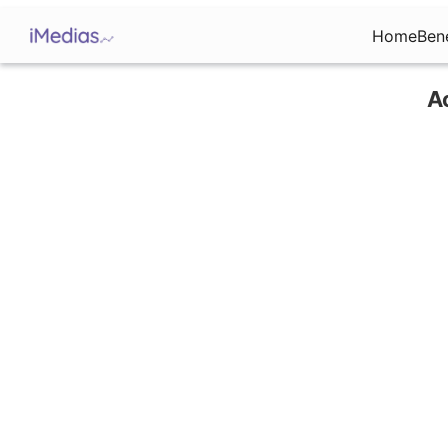
Home
Ben
Ac