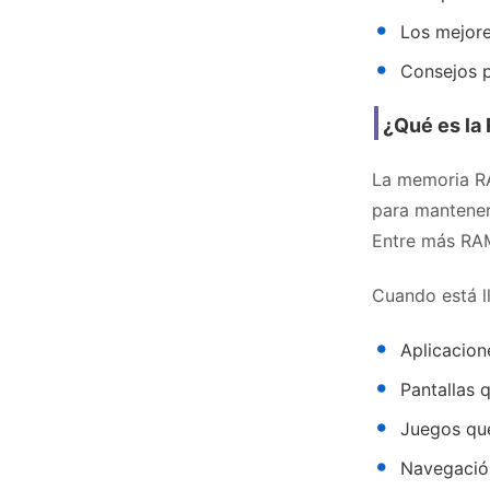
Los mejor
Consejos p
¿Qué es la 
La memoria RA
para mantener
Entre más RAM
Cuando está l
Aplicacion
Pantallas 
Juegos que
Navegación