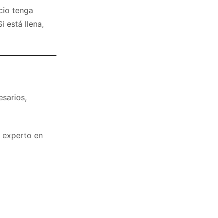
cio tenga
 está llena,
sarios,
r experto en