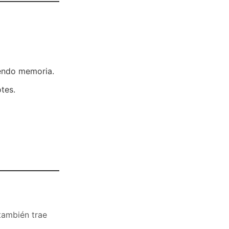
iendo memoria.
tes.
también trae