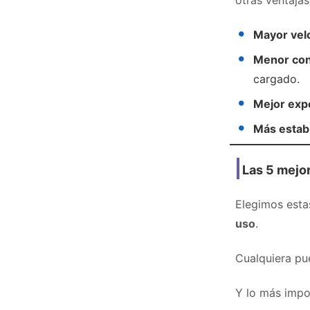
otras ventajas
Mayor vel
Menor con
cargado.
Mejor exp
Más estabi
Las 5 mejo
Elegimos esta
uso
.
Cualquiera pu
Y lo más impor