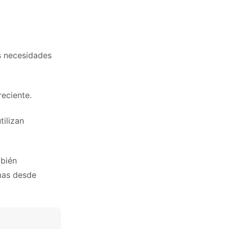
s necesidades
reciente.
tilizan
mbién
emas desde