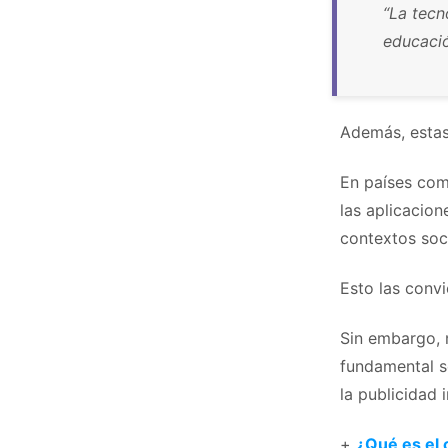
“La tecn
educació
Además, estas
En países com
las aplicacion
contextos so
Esto las convi
Sin embargo, 
fundamental se
la publicidad 
+
¿Qué es el 