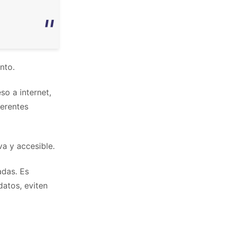
nto.
o a internet,
ferentes
va y accesible.
adas. Es
datos, eviten