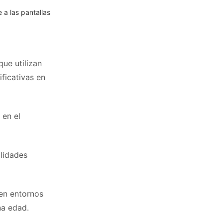
 a las pantallas
ue utilizan
ficativas en
 en el
lidades
en entornos
na edad.