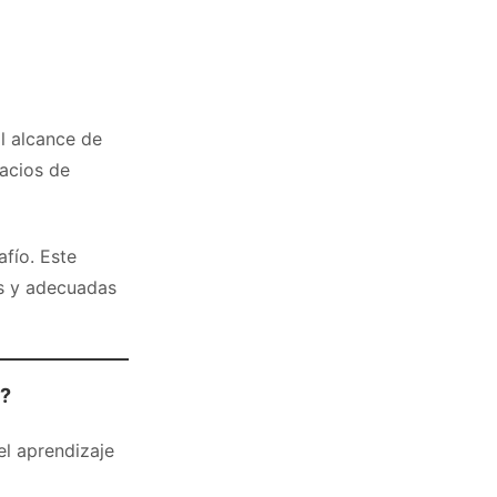
al alcance de
acios de
afío. Este
as y adecuadas
s?
l aprendizaje