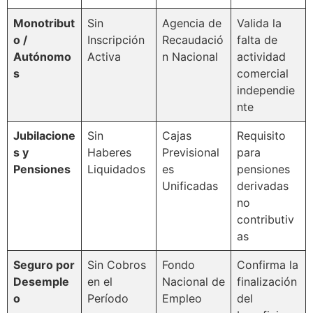
Monotribut
Sin
Agencia de
Valida la
o /
Inscripción
Recaudació
falta de
Autónomo
Activa
n Nacional
actividad
s
comercial
independie
nte
Jubilacione
Sin
Cajas
Requisito
s y
Haberes
Previsional
para
Pensiones
Liquidados
es
pensiones
Unificadas
derivadas
no
contributiv
as
Seguro por
Sin Cobros
Fondo
Confirma la
Desemple
en el
Nacional de
finalización
o
Período
Empleo
del