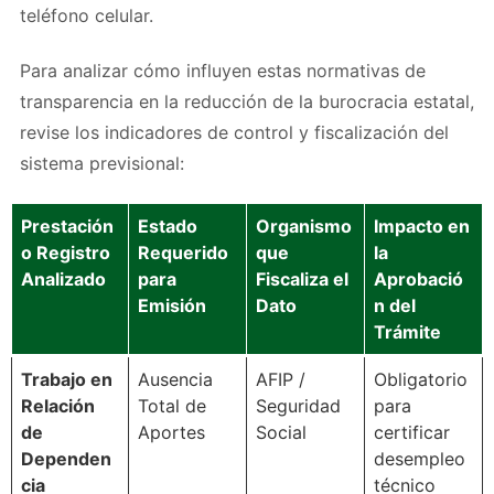
teléfono celular.
Para analizar cómo influyen estas normativas de
transparencia en la reducción de la burocracia estatal,
revise los indicadores de control y fiscalización del
sistema previsional:
Prestación
Estado
Organismo
Impacto en
o Registro
Requerido
que
la
Analizado
para
Fiscaliza el
Aprobació
Emisión
Dato
n del
Trámite
Trabajo en
Ausencia
AFIP /
Obligatorio
Relación
Total de
Seguridad
para
de
Aportes
Social
certificar
Dependen
desempleo
cia
técnico