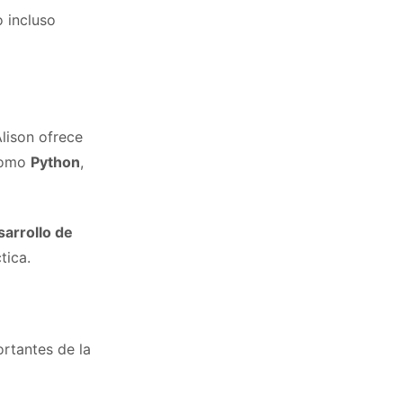
o incluso
Alison ofrece
 como
Python
,
sarrollo de
tica.
ortantes de la