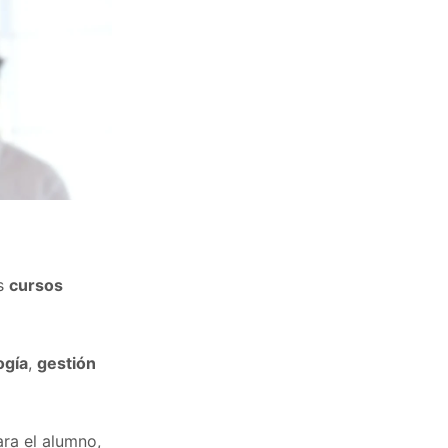
us
cursos
ogía
,
gestión
ara el alumno,