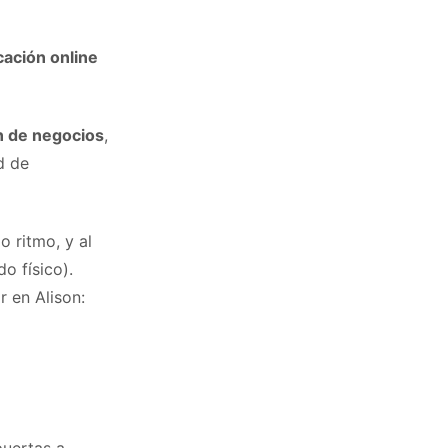
ación online
n de negocios
,
d de
 ritmo, y al
o físico).
 en Alison: