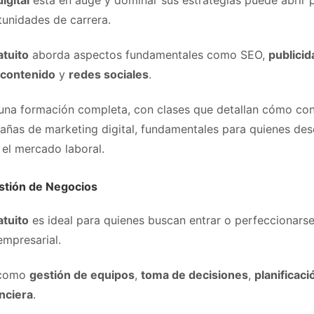
igital
está en auge y dominar sus estrategias puede abrir 
tunidades de carrera.
atuito
aborda aspectos fundamentales como SEO,
publici
 contenido
y
redes sociales
.
 una formación completa, con clases que detallan cómo con
añas de marketing digital, fundamentales para quienes de
 el mercado laboral.
stión de Negocios
atuito
es ideal para quienes buscan entrar o perfeccionars
empresarial.
 como
gestión de equipos
,
toma de decisiones
,
planificaci
nciera
.