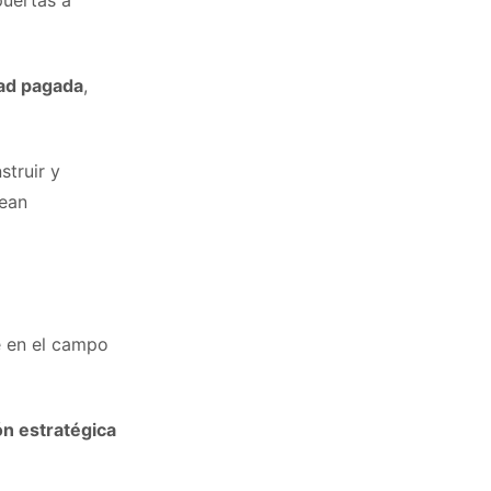
puertas a
dad pagada
,
struir y
sean
e en el campo
ón estratégica