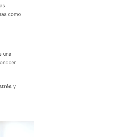
as
emas como
e una
onocer
strés
y