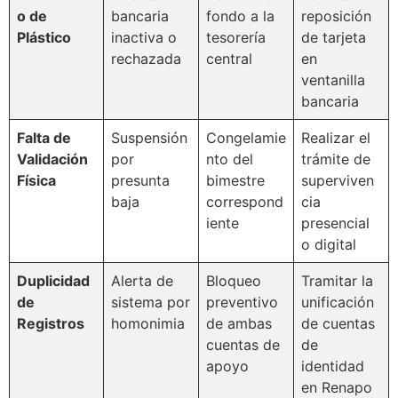
o de
bancaria
fondo a la
reposición
Plástico
inactiva o
tesorería
de tarjeta
rechazada
central
en
ventanilla
bancaria
Falta de
Suspensión
Congelamie
Realizar el
Validación
por
nto del
trámite de
Física
presunta
bimestre
superviven
baja
correspond
cia
iente
presencial
o digital
Duplicidad
Alerta de
Bloqueo
Tramitar la
de
sistema por
preventivo
unificación
Registros
homonimia
de ambas
de cuentas
cuentas de
de
apoyo
identidad
en Renapo