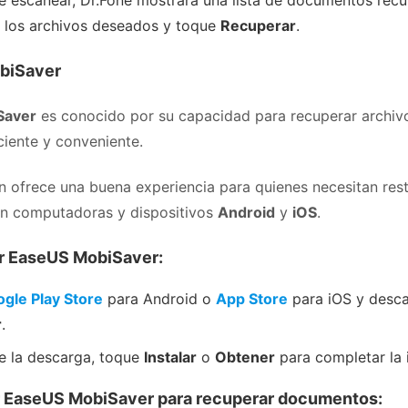
 escanear, Dr.Fone mostrará una lista de documentos recu
 los archivos deseados y toque
Recuperar
.
biSaver
Saver
es conocido por su capacidad para recuperar archiv
ciente y conveniente.
ón ofrece una buena experiencia para quienes necesitan res
n computadoras y dispositivos
Android
y
iOS
.
r EaseUS MobiSaver:
gle Play Store
para Android o
App Store
para iOS y desc
r
.
e la descarga, toque
Instalar
o
Obtener
para completar la i
r EaseUS MobiSaver para recuperar documentos: