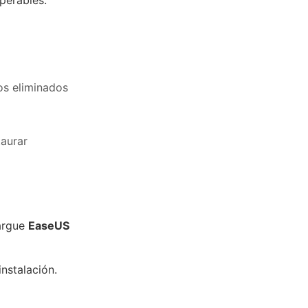
perables.
os eliminados
taurar
argue
EaseUS
nstalación.