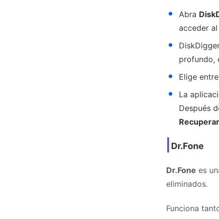
Abra
Disk
acceder al
DiskDigger
profundo, 
Elige entre
La aplica
Después de
Recupera
Dr.Fone
Dr.Fone
es un
eliminados.
Funciona tant