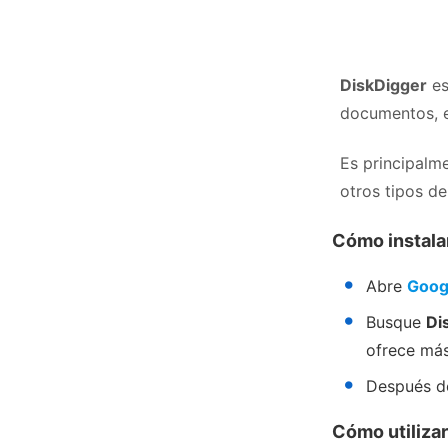
DiskDigger
es
documentos, e
Es principalm
otros tipos de
Cómo instala
Abre
Googl
Busque
Di
ofrece más
Después d
Cómo utiliza