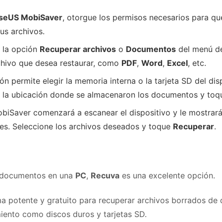
seUS MobiSaver
, otorgue los permisos necesarios para que
us archivos.
 la opción
Recuperar archivos
o
Documentos
del menú de 
chivo que desea restaurar, como
PDF
,
Word
,
Excel
, etc.
ón permite elegir la memoria interna o la tarjeta SD del dis
 la ubicación donde se almacenaron los documentos y to
iSaver comenzará a escanear el dispositivo y le mostrará
es. Seleccione los archivos deseados y toque
Recuperar
.
o documentos en una
PC
,
Recuva
es una excelente opción.
a potente y gratuito para recuperar archivos borrados de 
ento como discos duros y tarjetas SD.