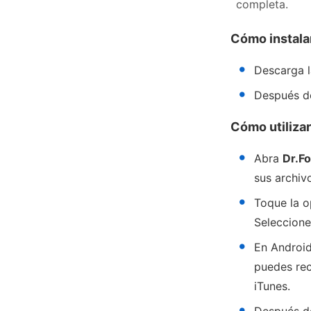
completa.
Cómo instala
Descarga l
Después d
Cómo utiliza
Abra
Dr.F
sus archiv
Toque la 
Seleccion
En Android
puedes rec
iTunes.