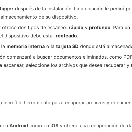
Digger
después de la instalación. La aplicación le pedirá p
 almacenamiento de su dispositivo.
 ofrece dos tipos de escaneo:
rápido
y
profundo
. Para un
el dispositivo debe estar
rooteado
.
 la
memoria interna
o la
tarjeta SD
donde está almacenado 
ción comenzará a buscar documentos eliminados, como PDF
 escanear, seleccione los archivos que desea recuperar y
r
.
a increíble herramienta para recuperar archivos y documen
o en
Android
como en
iOS
y ofrece una recuperación de d