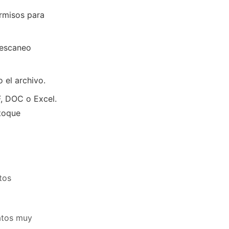
ermisos para
 escaneo
el archivo.
, DOC o Excel.
 toque
tos
atos muy