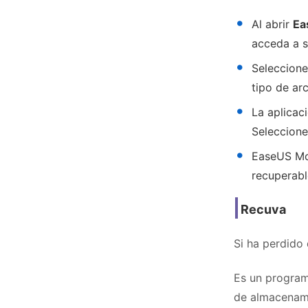
Al abrir
Ea
acceda a s
Seleccione
tipo de ar
La aplicaci
Seleccione
EaseUS Mob
recuperabl
Recuva
Si ha perdid
Es un program
de almacenami