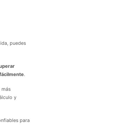
lida, puedes
uperar
 fácilmente
.
s más
álculo y
nfiables para