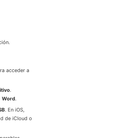
ción.
ara acceder a
tivo
.
o
Word
.
SB
. En iOS,
d de iCloud o