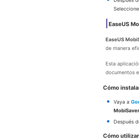
Después de
Seleccione
EaseUS Mo
EaseUS Mobi
de manera efi
Esta aplicaci
documentos e
Cómo instala
Vaya a
Goo
MobiSave
Después d
Cómo utiliza