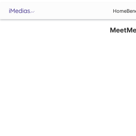
Home
Ben
MeetMe: