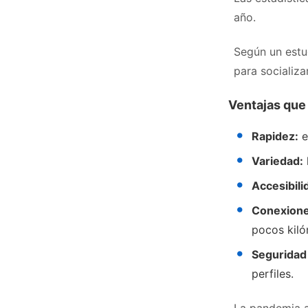
año.
Según un estud
para socializ
Ventajas que
Rapidez:
e
Variedad:
Accesibili
Conexione
pocos kiló
Seguridad
perfiles.