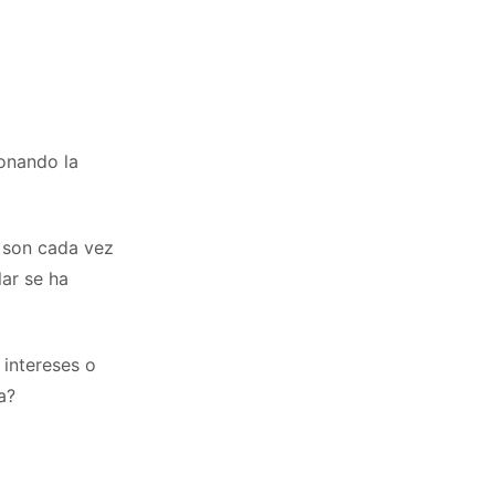
onando la
o son cada vez
ar se ha
 intereses o
a?