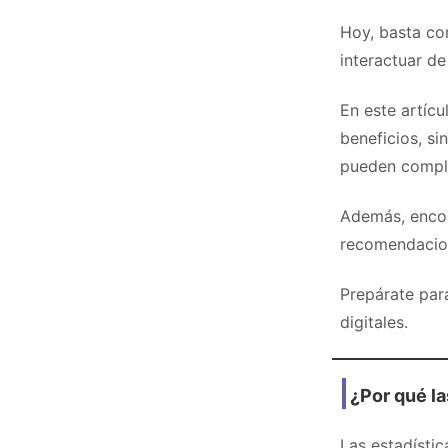
Hoy, basta co
interactuar de
En este artíc
beneficios, si
pueden comple
Además, encon
recomendacion
Prepárate par
digitales.
¿Por qué l
Las estadísti