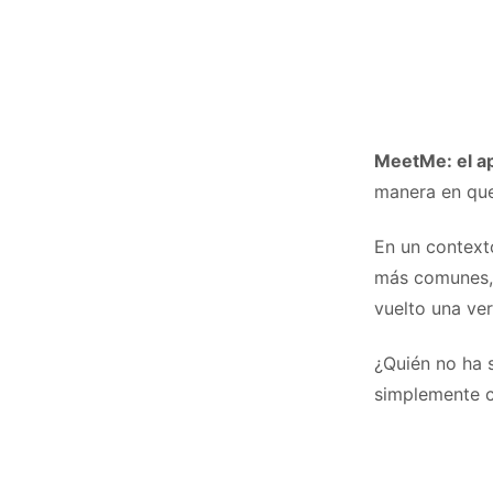
MeetMe: el ap
manera en que
En un contexto
más comunes, 
vuelto una ver
¿Quién no ha s
simplemente c