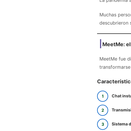
La pandemia a
Muchas person
descubrieron 
MeetMe: el
MeetMe fue di
transformarse
Característi
Chat inst
Transmisi
Sistema 