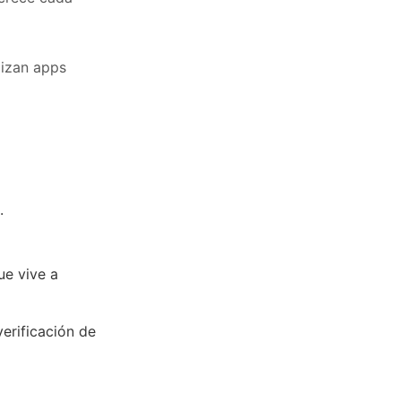
lizan apps
.
ue vive a
verificación de