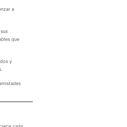
enzar a
 sus
ables que
idos y
.
 amistades
 crece cada