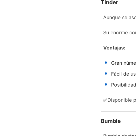
Tinder
Aunque se aso
Su enorme com
Ventajas:
Gran númer
Fácil de us
Posibilida
✅Disponible 
Bumble