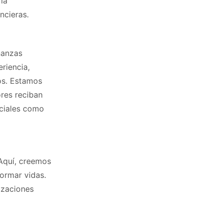
la
ncieras.
nanzas
riencia,
os. Estamos
res reciban
nciales como
Aquí, creemos
ormar vidas.
izaciones