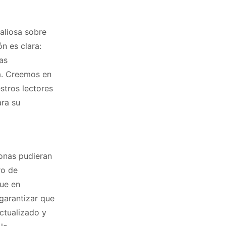
aliosa sobre
n es clara:
as
a. Creemos en
stros lectores
ara su
sonas pudieran
ro de
que en
garantizar que
ctualizado y