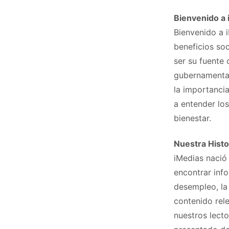
Bienvenido a 
Bienvenido a i
beneficios soc
ser su fuente
gubernamental
la importanci
a entender lo
bienestar.
Nuestra Histo
iMedias nació
encontrar inf
desempleo, la
contenido rel
nuestros lect