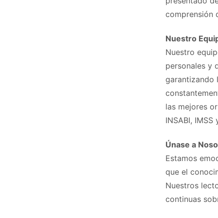
presentado de 
comprensión d
Nuestro Equi
Nuestro equipo
personales y 
garantizando 
constantement
las mejores o
INSABI, IMSS 
Únase a Noso
Estamos emoci
que el conoci
Nuestros lect
continuas sob