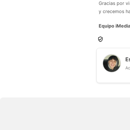
Gracias por v
y crecemos ha
Equipo iMedi
E
Ac