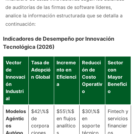
de auditorías de las firmas de software líderes,
analice la información estructurada que se detalla a
continuación:
Indicadores de Desempeño por Innovación
Tecnológica (2026)
Vector
Tasa de
Increme
Reducci
Sector
de
Adopció
nto en
ón de
con
Innovaci
n Global
Eficienci
Costo
Mayor
ón
a
Operativ
Benefici
Industri
o
o
al
Modelos
$42\%$
$55\%$
$30\%$
Fintech y
Agéntic
de
en flujos
en
servicios
os
corpora
analítico
soporte
financier
Autóno
ciones
s
técnico
os