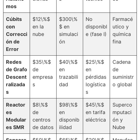
mos
Cúbits
$12\%$
$300\%
No
Farmacé
con
en la
$ en
disponibl
utico y
Correcci
nube
simulaci
e (fase I)
química
ón de
ón
fina
Error
Redes
$35\%$
$40\%$
$25\%$
Cadena
de Grafo
de
en
en
de
Descent
empresa
trazabili
pérdidas
suministr
ralizada
s
dad
logística
o global
s
s
Reactor
$8\%$
$98\%$
$45\%$
Superco
es
de
en
en tarifa
mputaci
Modular
centros
disponib
eléctrica
ón y
es SMR
de datos
ilidad
Nube
Sensore
$50\%$
$65\%$
$20\%$
Manufac