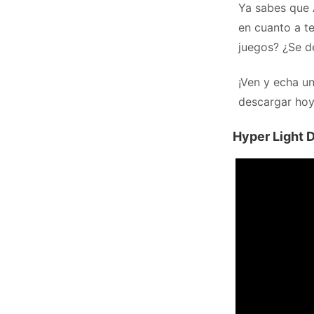
Ya sabes que 
en cuanto a t
juegos? ¿Se d
¡Ven y echa un
descargar ho
Hyper Light D