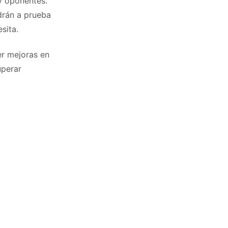
y oponentes.
drán a prueba
sita.
er mejoras en
uperar