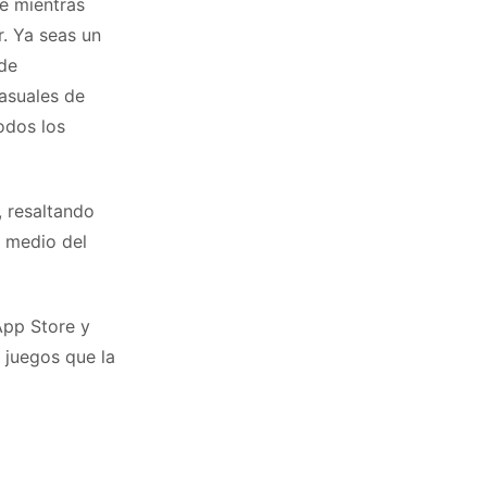
re mientras
. Ya seas un
 de
asuales de
odos los
, resaltando
n medio del
App Store y
 juegos que la