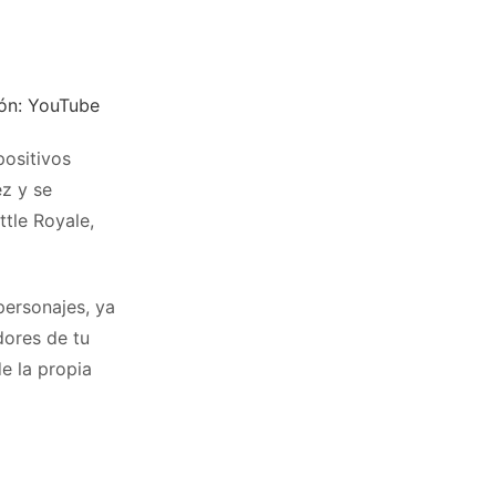
ión: YouTube
positivos
ez y se
ttle Royale,
personajes, ya
dores de tu
e la propia