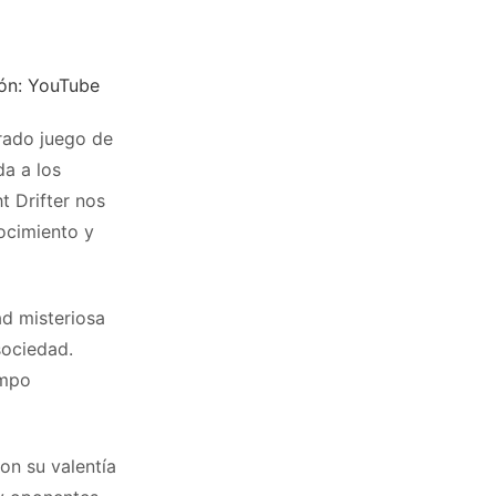
ión: YouTube
brado juego de
da a los
t Drifter nos
ocimiento y
d misteriosa
sociedad.
empo
on su valentía