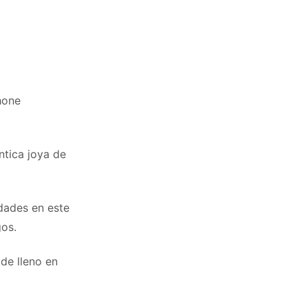
hone
ntica joya de
edades en este
gos.
 de lleno en