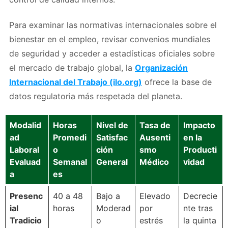
Para examinar las normativas internacionales sobre el
bienestar en el empleo, revisar convenios mundiales
de seguridad y acceder a estadísticas oficiales sobre
el mercado de trabajo global, la
Organización
Internacional del Trabajo (ilo.org)
ofrece la base de
datos regulatoria más respetada del planeta.
Modalid
Horas
Nivel de
Tasa de
Impacto
ad
Promedi
Satisfac
Ausenti
en la
Laboral
o
ción
smo
Producti
Evaluad
Semanal
General
Médico
vidad
a
es
Presenc
40 a 48
Bajo a
Elevado
Decrecie
ial
horas
Moderad
por
nte tras
Tradicio
o
estrés
la quinta