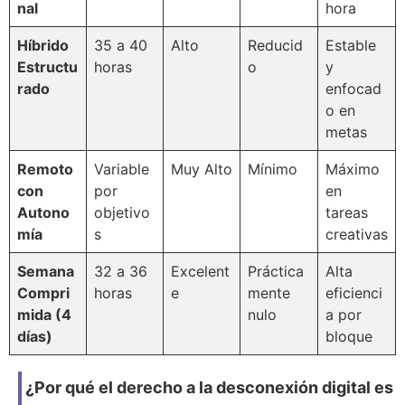
nal
hora
Híbrido
35 a 40
Alto
Reducid
Estable
Estructu
horas
o
y
rado
enfocad
o en
metas
Remoto
Variable
Muy Alto
Mínimo
Máximo
con
por
en
Autono
objetivo
tareas
mía
s
creativas
Semana
32 a 36
Excelent
Práctica
Alta
Compri
horas
e
mente
eficienci
mida (4
nulo
a por
días)
bloque
¿Por qué el derecho a la desconexión digital es