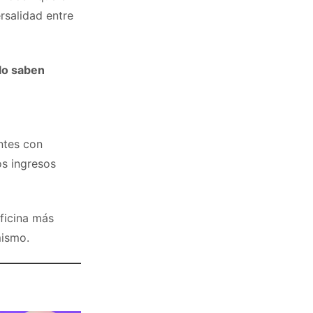
rsalidad entre
 lo saben
ntes con
os ingresos
ficina más
mismo.