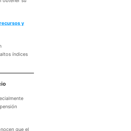
 obtener su
recursos y
n
altos índices
cio
pecialmente
 pensión
onocen que el