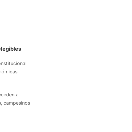
elegibles
nstitucional
onómicas
cceden a
s, campesinos