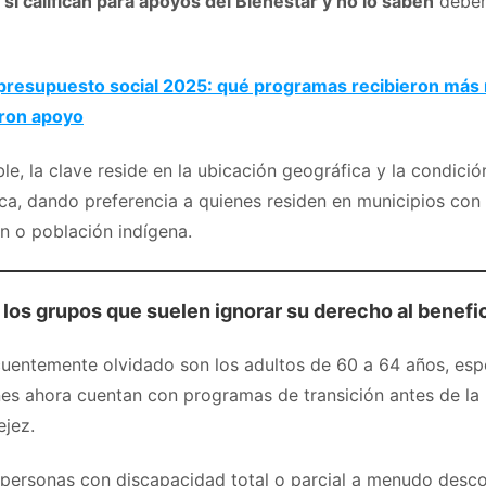
sí califican para apoyos del Bienestar y no lo saben
deben
 presupuesto social 2025: qué programas recibieron más 
eron apoyo
ble, la clave reside en la ubicación geográfica y la condició
a, dando preferencia a quienes residen en municipios con 
n o población indígena.
los grupos que suelen ignorar su derecho al benefi
cuentemente olvidado son los adultos de 60 a 64 años, es
nes ahora cuentan con programas de transición antes de la
ejez.
 personas con discapacidad total o parcial a menudo desc