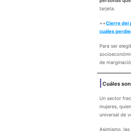
personas que 
tarjeta.
++
Cierre del
cuáles perdi
Para ser elegi
socioeconómic
de marginació
Cuáles son 
Un sector fre
mujeres, quie
universal de v
Asimismo, las