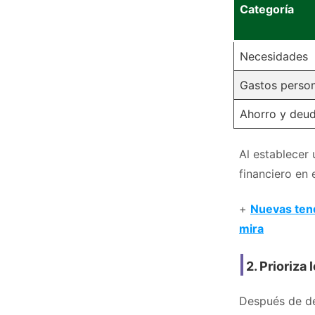
Categoría
Necesidades
Gastos perso
Ahorro y deu
Al establecer 
financiero en
+
Nuevas tend
mira
2. Prioriza
Después de def