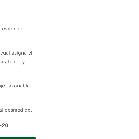
, evitando
cual asigna el
 a ahorro y
aje razonable
nal desmedido.
0-20