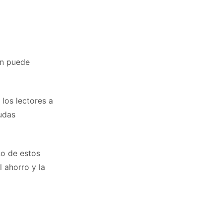
én puede
 los lectores a
eudas
no de estos
l ahorro y la