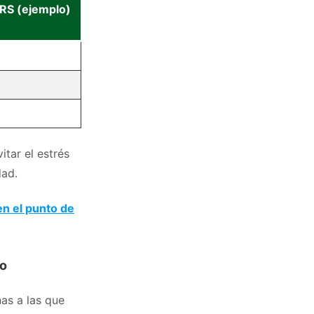
RS (ejemplo)
itar el estrés
dad.
en el punto de
to
nas a las que