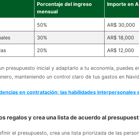
Porcentaje del ingreso
Importe en A
mensual
50%
AR$ 30,000
nales
30%
AR$ 18,000
das
20%
AR$ 12,000
un presupuesto inicial y adaptarlo a tu economía, puedes ev
 enero, manteniendo un control claro de tus gastos en Navi
encias en contratación: las habilidades interpersonales 
 los regalos y crea una lista de acuerdo al presupues
inir el presupuesto, crea una lista priorizada de las perso