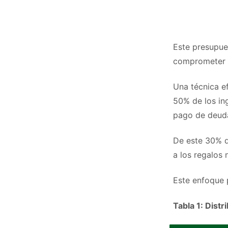
Este presupues
comprometer a
Una técnica ef
50% de los in
pago de deud
De este 30% d
a los regalos 
Este enfoque 
Tabla 1: Dis