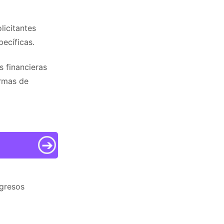
licitantes
ecíficas.
s financieras
ormas de
➔
ngresos