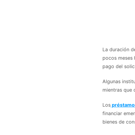
La duración d
pocos meses h
pago del solic
Algunas instit
mientras que 
Los
préstamos
financiar emer
bienes de con