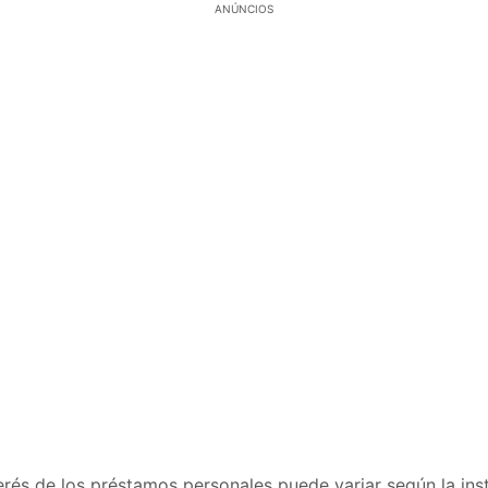
ANÚNCIOS
erés de los préstamos personales puede variar según la inst