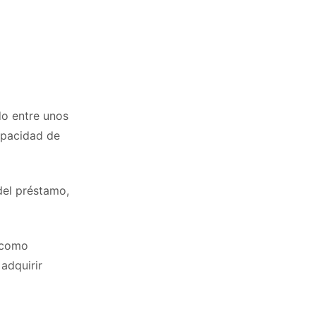
do entre unos
apacidad de
del préstamo,
, como
 adquirir