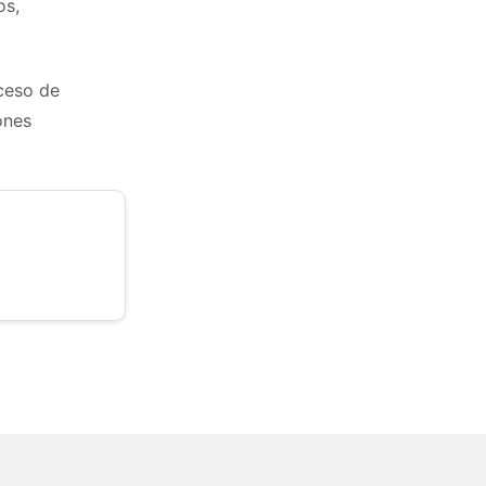
os,
oceso de
ones