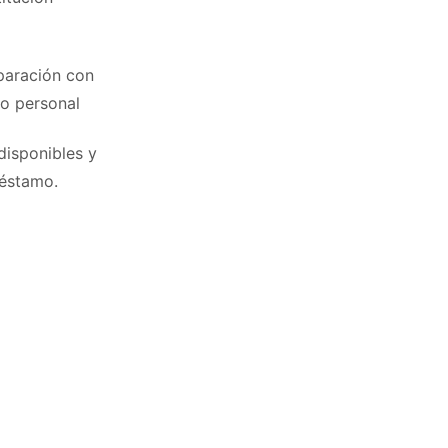
mparación con
mo personal
disponibles y
réstamo.