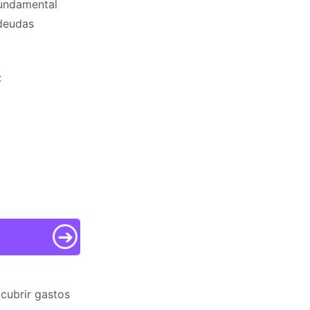
fundamental
 deudas
:
➔
cubrir gastos