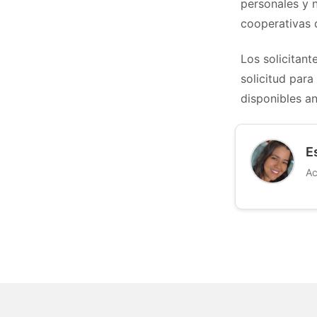
personales y n
cooperativas 
Los solicitan
solicitud par
disponibles a
E
Ac