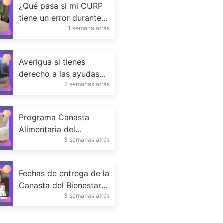
¿Qué pasa si mi CURP
tiene un error durante
1 semana atrás
el registro?
Averigua si tienes
derecho a las ayudas
2 semanas atrás
de Bienestar de México
Programa Canasta
Alimentaria del
3 semanas atrás
Bienestar: requisitos y
fechas
Fechas de entrega de la
Canasta del Bienestar
3 semanas atrás
por estado