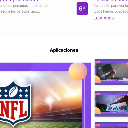
lones de personas alrededor del
Aplicación para ver l
6º
eguir los partidos, apo...
todos hemos buscado c
Leia mais
Aplicaciones