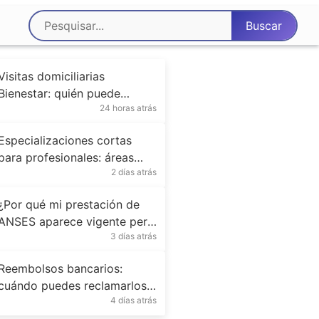
Visitas domiciliarias
Bienestar: quién puede
24 horas atrás
solicitarlas
Especializaciones cortas
para profesionales: áreas
2 días atrás
más buscadas
¿Por qué mi prestación de
ANSES aparece vigente pero
3 días atrás
todavía no cobré?
Reembolsos bancarios:
cuándo puedes reclamarlos
4 días atrás
legalmente