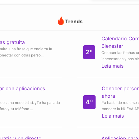
Trends
Calendario Com
as gratuita
Bienestar
tuita, una frase que encierra la
2º
Conocer las fechas co
nectar con otras perso...
innecesarias y posible
Leia mais
lar con aplicaciones
Conocer person
ahora
4º
o, es una necesidad. ¿Te ha pasado
Ya basta de reunirse
oto y tu teléfono ...
conocer la NUEVA AP
Leia mais
gratis y en directo
Aplicación para 