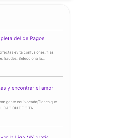
pleta del de Pagos
rrectas evita confusiones, filas
s fraudes. Selecciona la...
as y encontrar el amor
 con gente equivocada¡Tienes que
LICACIÓN DE CITA...
ver la Liga MX gratis