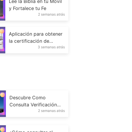
Lee la Biblia en tu Móvil
y Fortalece tu Fe
2 semanas atrás
Aplicación para obtener
la certificación de
3 semanas atrás
operador de carretilla
elevadora en tu móvil
según las normas de
OSHA
Descubre Como
Consulta Verificación
2 semanas atrás
Técnica Vehicular