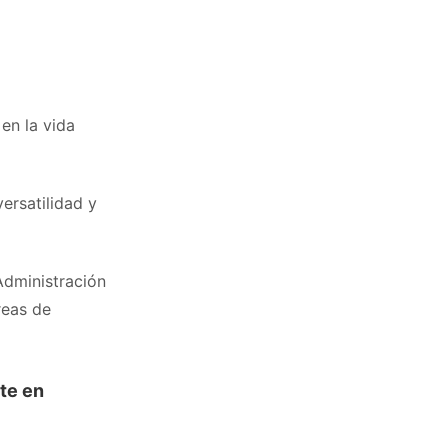
en la vida
versatilidad y
Administración
reas de
te en