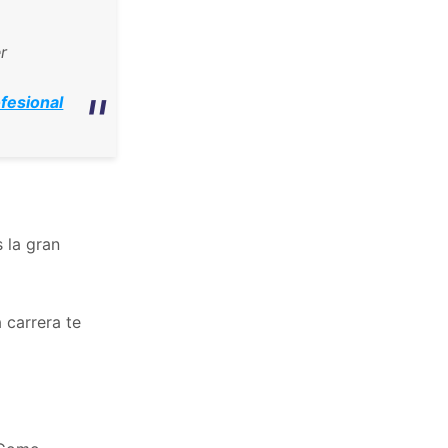
r
ofesional
s la gran
 carrera te