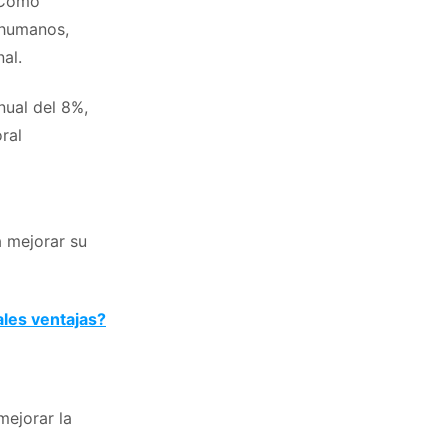
. Como
 humanos,
al.
nual del 8%,
ral
 mejorar su
les ventajas?
mejorar la