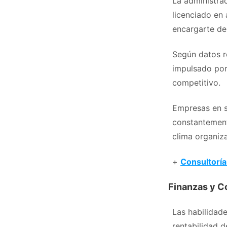
La administra
licenciado en
encargarte de 
Según datos r
impulsado por
competitivo.
Empresas en s
constantement
clima organiza
+
Consultoría
Finanzas y C
Las habilidade
rentabilidad d