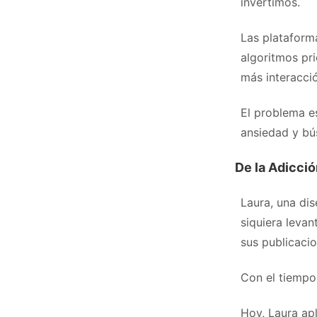
invertimos.
Las plataforma
algoritmos pr
más interacci
El problema e
ansiedad y bú
De la Adicció
Laura, una di
siquiera levan
sus publicacio
Con el tiempo,
Hoy, Laura apl