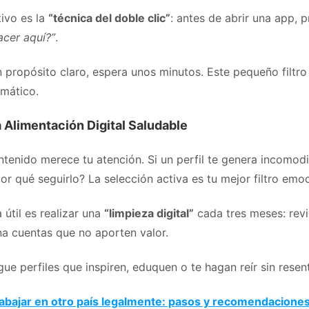
tivo es la
“técnica del doble clic”
: antes de abrir una app, 
acer aquí?”
.
n propósito claro, espera unos minutos. Este pequeño filtro
mático.
a Alimentación Digital Saludable
tenido merece tu atención. Si un perfil te genera incomodi
por qué seguirlo? La selección activa es tu mejor filtro emoc
 útil es realizar una
“limpieza digital”
cada tres meses: revi
na cuentas que no aporten valor.
igue perfiles que inspiren, eduquen o te hagan reír sin resen
abajar en otro país legalmente: pasos y recomendacione