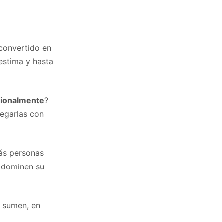
 convertido en
estima y hasta
cionalmente
?
vegarlas con
ás personas
s dominen su
e sumen, en