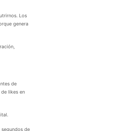
trirnos. Los
porque genera
ración,
antes de
 de likes en
tal.
0 segundos de