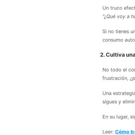
Un truco efec
“¿Qué voy a h
Si no tienes u
consumo auto
2. Cultiva un
No todo el con
frustración, ¿
Una estrategia
sigues y elimi
En su lugar, s
Leer:
Cómo tr