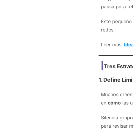
pausa para ref
Este pequeño c
redes.
Leer más:
Ide
Tres Estra
1. Define Lím
Muchos creen q
en
cómo
las u
Silencia grupo
para revisar m