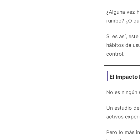
¿Alguna vez h
rumbo? ¿O que
Si es así, est
hábitos de usu
control.
El Impacto 
No es ningún s
Un estudio de
activos exper
Pero lo más in