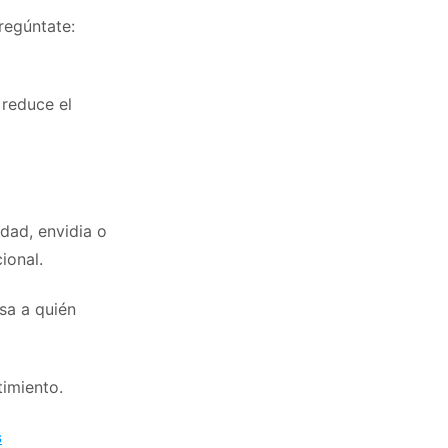
pregúntate:
 reduce el
dad, envidia o
ional.
sa a quién
timiento.
s