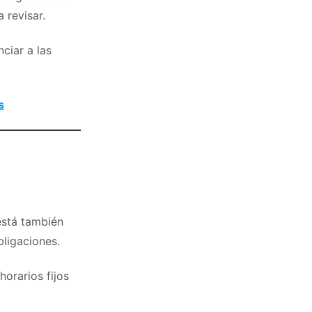
 revisar.
ciar a las
s
está también
bligaciones.
orarios fijos