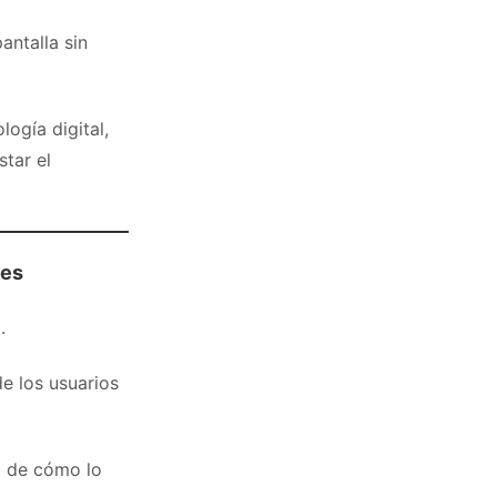
antalla sin
logía digital,
star el
kes
.
e los usuarios
no de cómo lo