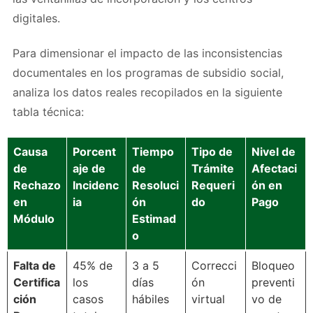
digitales.
Para dimensionar el impacto de las inconsistencias
documentales en los programas de subsidio social,
analiza los datos reales recopilados en la siguiente
tabla técnica:
Causa
Porcent
Tiempo
Tipo de
Nivel de
de
aje de
de
Trámite
Afectaci
Rechazo
Incidenc
Resoluci
Requeri
ón en
en
ia
ón
do
Pago
Módulo
Estimad
o
Falta de
45% de
3 a 5
Correcci
Bloqueo
Certifica
los
días
ón
preventi
ción
casos
hábiles
virtual
vo de