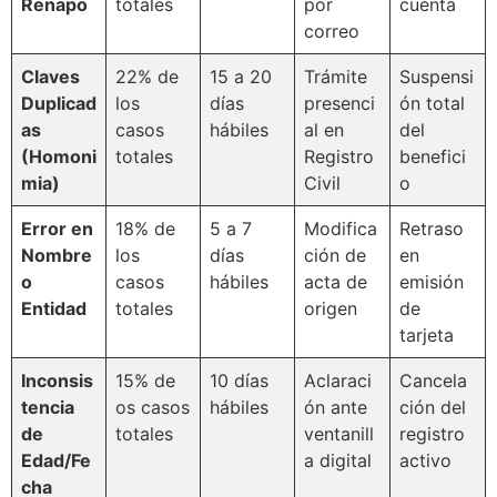
Renapo
totales
por
cuenta
correo
Claves
22% de
15 a 20
Trámite
Suspensi
Duplicad
los
días
presenci
ón total
as
casos
hábiles
al en
del
(Homoni
totales
Registro
benefici
mia)
Civil
o
Error en
18% de
5 a 7
Modifica
Retraso
Nombre
los
días
ción de
en
o
casos
hábiles
acta de
emisión
Entidad
totales
origen
de
tarjeta
Inconsis
15% de
10 días
Aclaraci
Cancela
tencia
os casos
hábiles
ón ante
ción del
de
totales
ventanill
registro
Edad/Fe
a digital
activo
cha