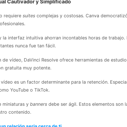
ual Cautivador y Simplificado
no requiere
suites
complejas y costosas. Canva democratizó
ofesionales.
 y la interfaz intuitiva ahorran incontables horas de trabajo.
antes nunca fue tan fácil.
n de vídeo, DaVinci Resolve ofrece herramientas de estudio
ón gratuita muy potente.
 vídeo es un factor determinante para la retención. Especi
como YouTube o TikTok.
e miniaturas y
banners
debe ser ágil. Estos elementos son 
stro contenido.
un relación seria cerca de ti