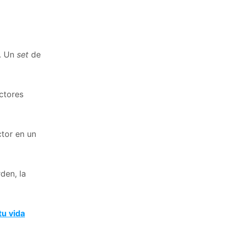
n. Un
set
de
ectores
ctor en un
den, la
tu vida