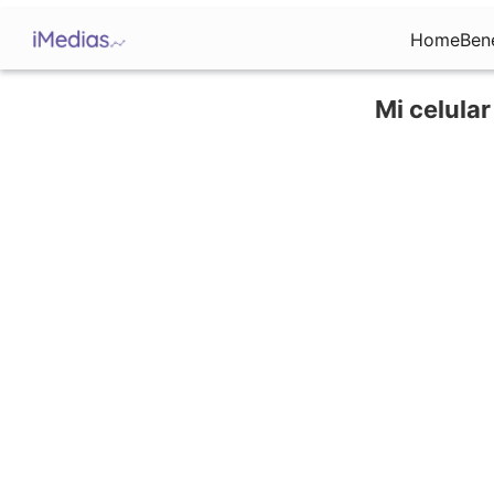
Home
Ben
Mi celula