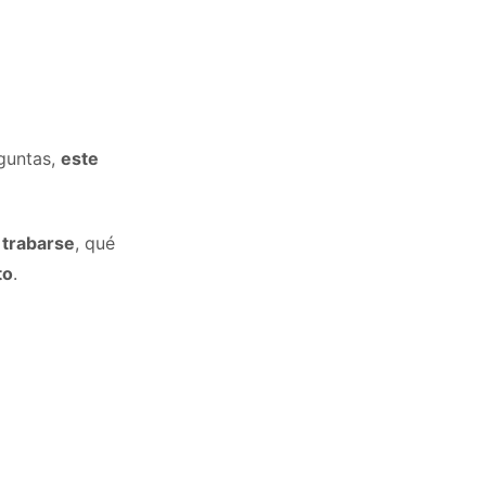
eguntas,
este
 trabarse
, qué
to
.