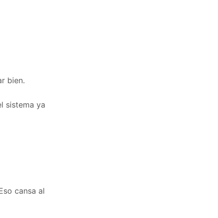
r bien.
el sistema ya
Eso cansa al