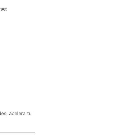
rse
:
es, acelera tu