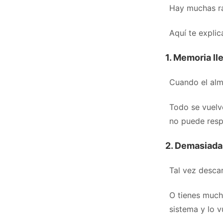
Hay muchas ra
Aquí te expli
1.
Memoria ll
Cuando el alma
Todo se vuelve
no puede respi
2.
Demasiadas
Tal vez desca
O tienes much
sistema y lo v